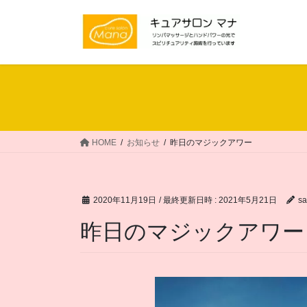
コ
ナ
ン
ビ
テ
ゲ
ン
ー
ツ
シ
へ
ョ
ス
ン
キ
に
ッ
移
HOME
お知らせ
昨日のマジックアワー
プ
動
2020年11月19日
/ 最終更新日時 :
2021年5月21日
s
昨日のマジックアワー